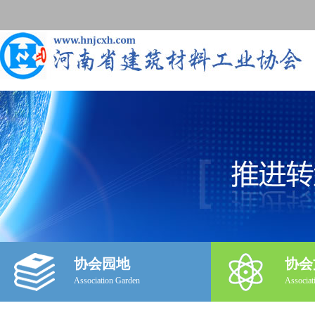
协会园地
协会
Association Garden
Associat