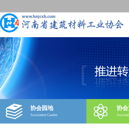
协会园地
协会
Association Garden
Associat