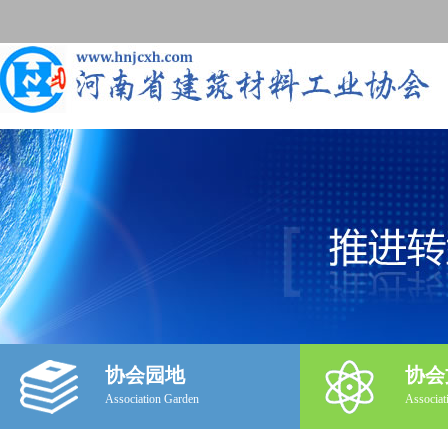
协会园地
协会
Association Garden
Associat