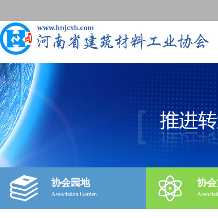
协会园地
协会
Association Garden
Associat