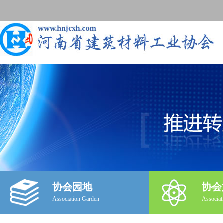
协会园地
协会
Association Garden
Associat