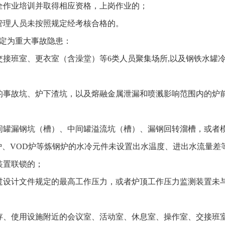
全作业培训并取得相应资格，上岗作业的；
管理人员未按照规定经考核合格的。
定为重大事故隐患：
交接班室、更衣室（含澡堂）等6类人员聚集场所,以及钢铁水罐
的事故坑、炉下渣坑，以及熔融金属泄漏和喷溅影响范围内的炉
间罐漏钢坑（槽）、中间罐溢流坑（槽）、漏钢回转溜槽，或者
H炉、VOD炉等炼钢炉的水冷元件未设置出水温度、进出水流量
装置联锁的；
过设计文件规定的最高工作压力，或者炉顶工作压力监测装置未
存、使用设施附近的会议室、活动室、休息室、操作室、交接班