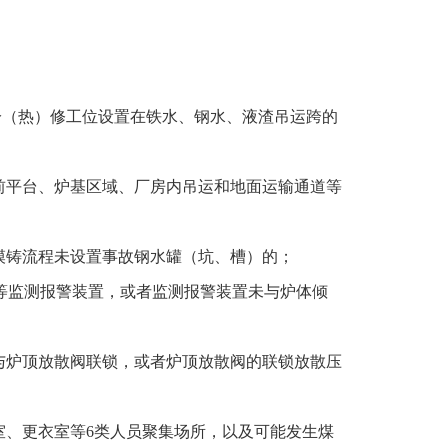
冷（热）修工位设置在铁水、钢水、液渣吊运跨的
前平台、炉基区域、厂房内吊运和地面运输通道等
模铸流程未设置事故钢水罐（坑、槽）的；
差等监测报警装置，或者监测报警装置未与炉体倾
与炉顶放散阀联锁，或者炉顶放散阀的联锁放散压
室、更衣室等6类人员聚集场所，以及可能发生煤