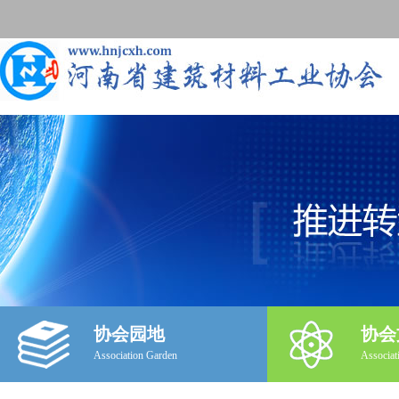
协会园地
协会
Association Garden
Associat