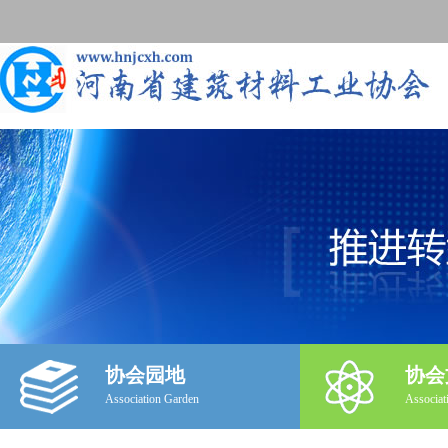
协会园地
协会
Association Garden
Associat