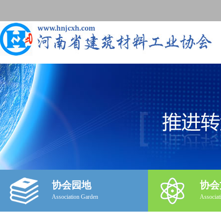
协会园地
协会
Association Garden
Associat