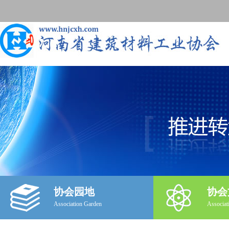
协会园地
协会
Association Garden
Associat