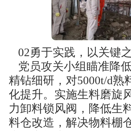
02勇于实践，以关键
党员攻关小组瞄准降
精钻细研，对5000t/
化提升。实施生料磨旋
力卸料锁风阀，降低生
料仓改造，解决物料棚