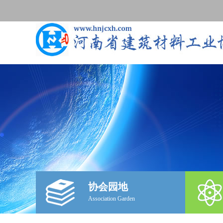
协会园地
Association Garden