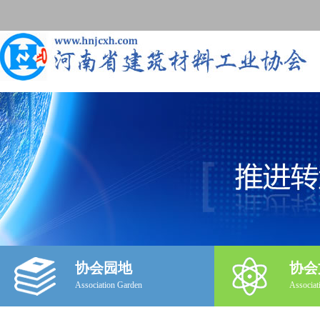
协会园地
协会
Association Garden
Associat