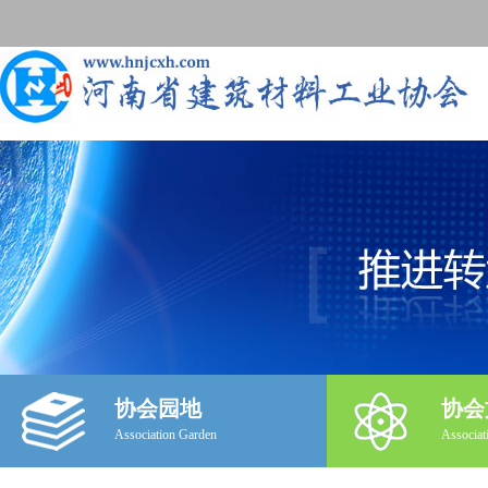
协会园地
协会
Association Garden
Associat