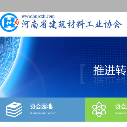
协会园地
协会
Association Garden
Associat