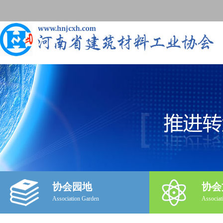
协会园地
协会
Association Garden
Associat