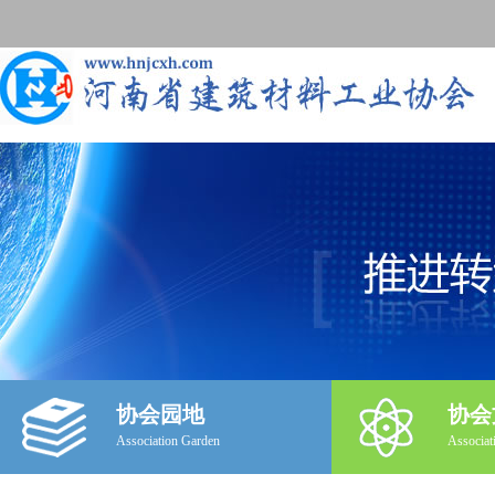
协会园地
协会
Association Garden
Associat