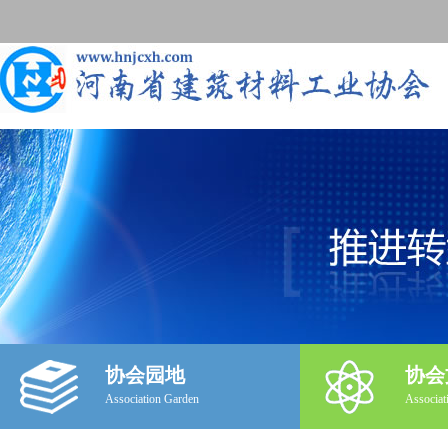
协会园地
协会
Association Garden
Associat