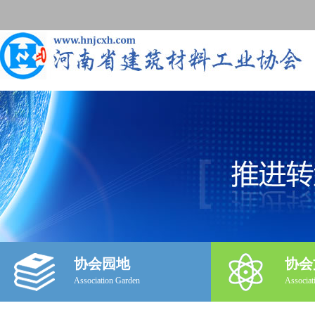
协会园地
协会
Association Garden
Associat