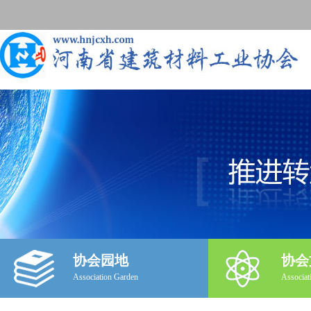
协会园地
协会
Association Garden
Associat