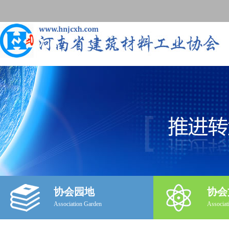
协会园地
协会
Association Garden
Associat