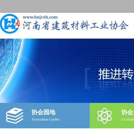
协会园地
协会
Association Garden
Associat