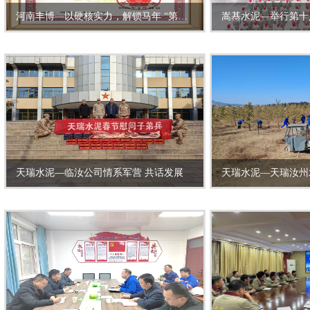
河南丰博—以硬核实力，解锁马年 “第一份荣耀”
嵩基水泥—举行第十
天瑞水泥—临汝公司情系军营 共话发展