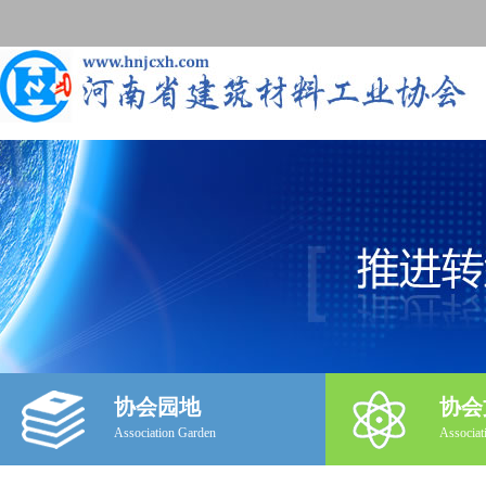
协会园地
协会
Association Garden
Associat